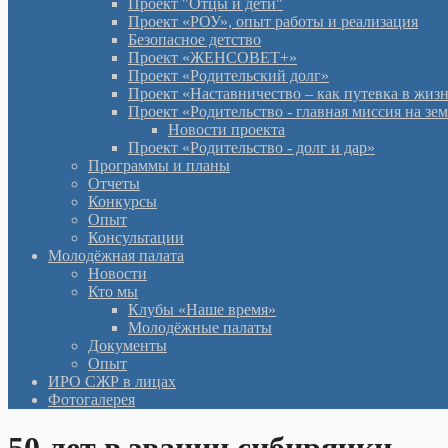
Проект "Отцы и дети"
Проект «РОУ», опыт работы и реализация
Безопасное детство
Проект «ЖЕНСОВЕТ+»
Проект «Родительский долг»
Проект «Наставничество – как путевка в жиз
Проект «Родительство - главная миссия на зе
Новости проекта
Проект «Родительство - долг и дар»
Программы и планы
Отчеты
Конкурсы
Опыт
Консультации
Молодёжная палата
Новости
Кто мы
Клубы «Наше время»
Молодёжные палаты
Документы
Опыт
ИРО СЖР в лицах
Фотогалерея