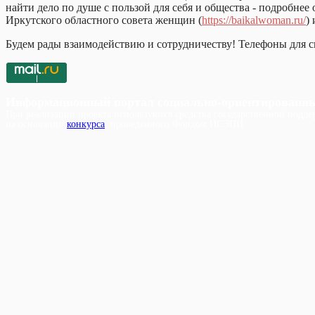
найти дело по душе с пользой для себя и общества - подробне
Иркутского областного совета женщин (
https://baikalwoman.ru/
)
Будем рады взаимодействию и сотрудничеству! Телефоны для св
Информационный портал социально-ориентированн
При реализации проекта используются средства государственной поддер
на основании
конкурса
, проведенного Фондом ИСЭПИ