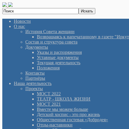
Новости
О нас
История Cовета женщин
Возвращаясь к напечатанному в газете "Иркутян
Состав и структура совета
Документы
Указы и распоряжения
Уставные документы
Текущая деятельность
Положения
Контакты
Партнёры
Наша деятельность
Проекты
МОСТ 2022
ТЕАТР - ШКОЛА ЖИЗНИ
МОСТ 2021
Вместе мы можем больше
Детский хоспис - это про жизнь
Общественная гостевая «Добродея»
Отцы-наставники