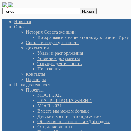
Новости
О нас
История Cовета женщин
Возвращаясь к напечатанному в газете "Иркутян
Состав и структура совета
Документы
Указы и распоряжения
Уставные документы
Текущая деятельность
Положения
Контакты
Партнёры
Наша деятельность
Проекты
МОСТ 2022
ТЕАТР - ШКОЛА ЖИЗНИ
МОСТ 2021
Вместе мы можем больше
Детский хоспис - это про жизнь
Общественная гостевая «Добродея»
Отцы-наставники