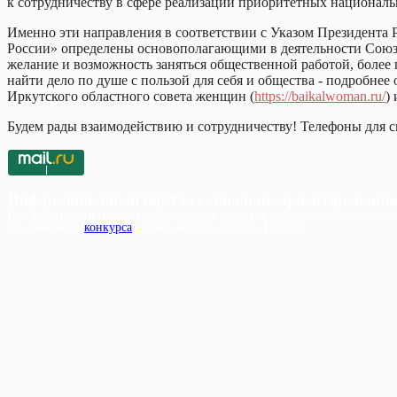
к сотрудничеству в сфере реализации приоритетных национальн
Именно эти направления в соответствии с Указом Президента
России» определены основополагающими в деятельности Союза 
желание и возможность заняться общественной работой, более
найти дело по душе с пользой для себя и общества - подробне
Иркутского областного совета женщин (
https://baikalwoman.ru/
)
Будем рады взаимодействию и сотрудничеству! Телефоны для св
Информационный портал социально-ориентированн
При реализации проекта используются средства государственной поддер
на основании
конкурса
, проведенного Фондом ИСЭПИ