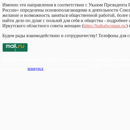
Именно эти направления в соответствии с Указом Президента
России» определены основополагающими в деятельности Союза 
желание и возможность заняться общественной работой, более
найти дело по душе с пользой для себя и общества - подробне
Иркутского областного совета женщин (
https://baikalwoman.ru/
)
Будем рады взаимодействию и сотрудничеству! Телефоны для св
Информационный портал социально-ориентированн
При реализации проекта используются средства государственной поддер
на основании
конкурса
, проведенного Фондом ИСЭПИ