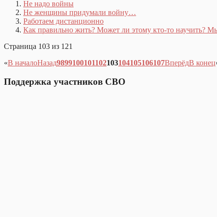
Не надо войны
Не женщины придумали войну…
Работаем дистанционно
Как правильно жить? Может ли этому кто-то научить? 
Страница 103 из 121
«
В начало
Назад
98
99
100
101
102
103
104
105
106
107
Вперёд
В конец
Поддержка участников СВО