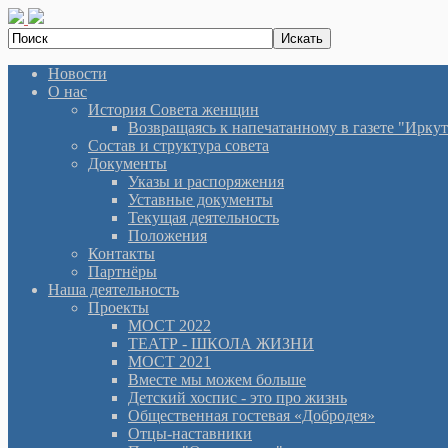
Новости
О нас
История Cовета женщин
Возвращаясь к напечатанному в газете "Иркутян
Состав и структура совета
Документы
Указы и распоряжения
Уставные документы
Текущая деятельность
Положения
Контакты
Партнёры
Наша деятельность
Проекты
МОСТ 2022
ТЕАТР - ШКОЛА ЖИЗНИ
МОСТ 2021
Вместе мы можем больше
Детский хоспис - это про жизнь
Общественная гостевая «Добродея»
Отцы-наставники