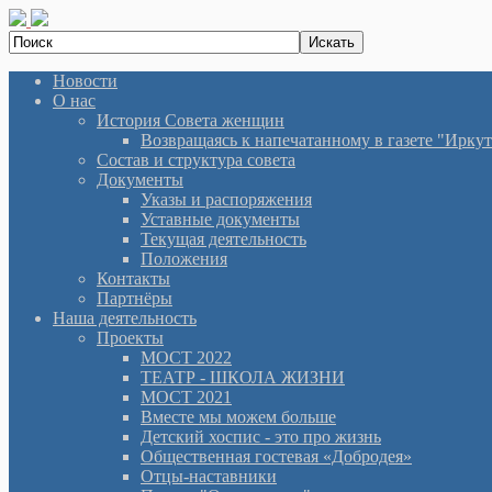
Новости
О нас
История Cовета женщин
Возвращаясь к напечатанному в газете "Иркутян
Состав и структура совета
Документы
Указы и распоряжения
Уставные документы
Текущая деятельность
Положения
Контакты
Партнёры
Наша деятельность
Проекты
МОСТ 2022
ТЕАТР - ШКОЛА ЖИЗНИ
МОСТ 2021
Вместе мы можем больше
Детский хоспис - это про жизнь
Общественная гостевая «Добродея»
Отцы-наставники