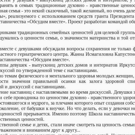
ранять в семьях традиционные духовно - нравственные ценнос
ая семья - это некий сказочный, такой желанный, но очень дале
ы», реализуемого с использованием средств гранта Президента
аставничества «Обсудим вместе». Проект разработан командой 
водниками традиционных семейных ценностей для целевой групп
умались о ценности семьи, о значимости материнства и той отв
есте с девушками обсуждали вопросы сохранения не только фи
астного гериатрического центра. Жанна Исмагиловна Капустенс
аставничества «Обсудим вместе».
ппы девушек - выпускниц детских домов и интернатов Иркутс
скуссий по утвержденной теме с наставницами.
 по темам физического и ментального здоровья молодых женщин,
ности значения правильной осанки как залога здоровой сп
ий и дискуссий с наставницами.
ние наставниц с наставляемыми во время дискуссий. Девушки з
 себе проводника по ценностям духовно - нравственного здоров
остоявшегося и мудрого, за плечами которого опыт создания собс
околение, от бабушки к внучке. Но что делать, если у девочки 
 ценностей прерывается. Именно поэтому Школа наставничест
вственных ценностей.
обственной семье и детях, стали иначе смотреть на ценность се
важением и вниманием друг к другу...