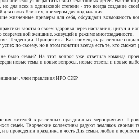
орой они смогут вырастить своих счастливых детей. Наставни
ия, но для всех в одинаковой степени - это всегда создание с
ой для своих близких, примером для подражания.
чшие жизненные примеры для себя, обсуждали возможность во
рактики заботы о своем здоровья через наставниц: цигун и йо
жно современной женщине, живущей в режиме многозадачности.
ве. Тенденции. Приоритеты. Как совмещать различные социал
успех по-своему, но в этом понятии всегда есть те, кто сможет 
 не было семьи? На этот вопрос уже ответила команда про
переди новые темы и новые вопросы, новые ответы и новые выб
 женщины», член правления ИРО СЖР
нения жителей в различных праздничных мероприятиях. Прово
ся семей. Творческие коллективы радуют земляков своими та
 и в проведении праздника в честь Дня семьи, любви и верности