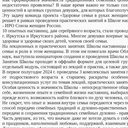
недостаточно проявлены? В наше время важно не только сох
ценностей в целевых группах девушек, для которых благополучн
Эту задачу команда проекта «Здоровье семьи в руках женщин
решает в рамках проведения практических занятий в Школе н
- ИРО Союза женщин России.
10 опытных наставниц, дам серебряного возраста, стали про
г. Иркутска и Иркутского района. Многие девушки впервые зад
здоровье и здоровье своих детей, членов своей семьи.
На лекционных и практических занятиях Школы наставницы вм
семьи и роли в этом женщины. В этом им помогали врачи Обл
наук, выступила инициатором создания и проведения Школы н
Занятия Школы проходят в оффлайн формате для целевой гру
отдельный модуль, состоящий из лекций и практик, а также ди
В первое полугодие 2024 г. проведены 3 комплексных занятия
от подросткового возраста к старшему, раскрыты особен
консультационных услуг по темам лекций, практических занят
Особая ценность и значимость Школы - непосредственное обще
себе, жизненном опыте и семейной жизни наставниц, выбирали
прежде всего, возможность найти близкого по духу человека, с
Не секрет, что опыт и знания внутри семьи передаются через п
способ передачи семейных традиций и духовно-нравственных
передачи и сохранения традиционных семейных духовно - нра
Часть девушек, из тех, что вначале даже не хотели думать о с
и праздников, наполненный любовью, поддержкой, взаимным у