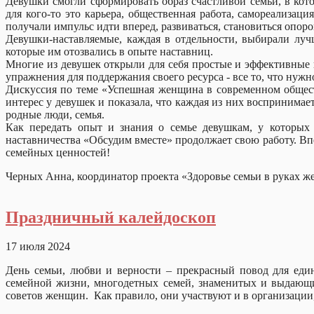
Девушки смогли сформировать образ счастливой семьи, в кот
для кого-то это карьера, общественная работа, самореализац
получали импульс идти вперед, развиваться, становиться опор
Девушки-наставляемые, каждая в отдельности, выбирали лу
которые им отозвались в опыте наставниц.
Многие из девушек открыли для себя простые и эффективные п
упражнения для поддержания своего ресурса - все то, что ну
Дискуссия по теме «Успешная женщина в современном общест
интерес у девушек и показала, что каждая из них воспринимает 
родные люди, семья.
Как передать опыт и знания о семье девушкам, у которых
наставничества «Обсудим вместе» продолжает свою работу. В
семейных ценностей!
Черных Анна, координатор проекта «Здоровье семьи в руках
Праздничный калейдоскоп
17 июля 2024
День семьи, любви и верности – прекрасный повод для еди
семейной жизни, многодетных семей, знаменитых и выдающих
советов женщин. Как правило, они участвуют и в организации,