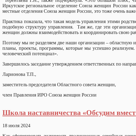
Терентьева Г.Н., также подчеркнула: «Это большой плюс, 
Иркутское региональное отделение Союза женщин России как
местные отделения Союза женщин России, это тоже очень важн
Практика показала, что такая модель управления этими родс
подобную структуру управления. Там же, где эти организаци
женщин должны взаимодействовать и координировать свою раб
Поэтому мы не разделяем две наши организации – областную и
планы, проекты, программы, которые мы успешно реализуем. 
человеческий потенциал».
Завершилось заседание утверждением ответственных по напра
Ларионова Т.П.,
заместитель председателя Областного совета женщин,
член Правления ИРО Союза женщин России
Школа наставничества «Обсудим вмест
18 июля 2024
Как сформировать значимость традиционных семейных ценнос