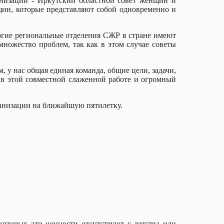
анизации - Иркутский областной совет женщин и
щин, которые представляют собой одновременно и
огие региональные отделения СЖР в стране имеют
множество проблем, так как в этом случае советы
 у нас общая единая команда, общие цели, задачи,
 в этой совместной слаженной работе и огромный
ганизации на ближайшую пятилетку.
оторых эти ценности отсутствуют с детства или