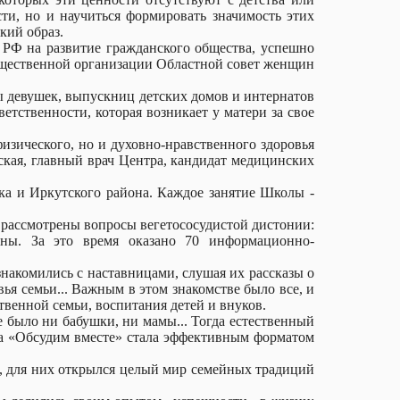
ти, но и научиться формировать значимость этих
кий образ.
 РФ на развитие гражданского общества, успешно
общественной организации Областной совет женщин
ы девушек, выпускниц детских домов и интернатов
етственности, которая возникает у матери за свое
зического, но и духовно-нравственного здоровья
кая, главный врач Центра, кандидат медицинских
ка и Иркутского района. Каждое занятие Школы -
 рассмотрены вопросы вегетососудистой дистонии:
ины. За это время оказано 70 информационно-
накомились с наставницами, слушая их рассказы о
ья семьи... Важным в этом знакомстве было все, и
твенной семьи, воспитания детей и внуков.
не было ни бабушки, ни мамы... Тогда естественный
ва «Обсудим вместе» стала эффективным форматом
мьи, для них открылся целый мир семейных традиций