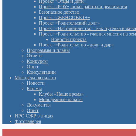
Проект "Отцы и дети"
Проект «РОУ», опыт работы и реализация
Безопасное детство
Проект «ЖЕНСОВЕТ+»
Проект «Родительский долг»
Проект «Наставничество – как путевка в жиз
Проект «Родительство - главная миссия на зе
Новости проекта
Проект «Родительство - долг и дар»
Программы и планы
Отчеты
Конкурсы
Опыт
Консультации
Молодёжная палата
Новости
Кто мы
Клубы «Наше время»
Молодёжные палаты
Документы
Опыт
ИРО СЖР в лицах
Фотогалерея