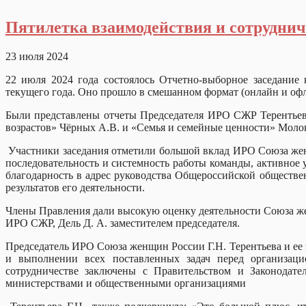
Пятилетка взаимодействия и сотрудни
23 июля 2024
22 июля 2024 года состоялось Отчетно-выборное заседание
текущего года. Оно прошло в смешанном формат (онлайн и офла
Были представлены отчеты Председателя ИРО СЖР Терентьевой
возрастов» Чёрных А.В. и «Семья и семейные ценности» Моло
Участники заседания отметили большой вклад ИРО Союза женщ
последовательность и системность работы команды, активное
благодарность в адрес руководства Общероссийской обществе
результатов его деятельности.
Члены Правления дали высокую оценку деятельности Союза же
ИРО СЖР, Дель Д. А. заместителем председателя.
Председатель ИРО Союза женщин России Г.Н. Терентьева и ее з
и выполнении всех поставленных задач перед организаци
сотрудничестве заключены с Правительством и Законодат
министерствами и общественными организациями