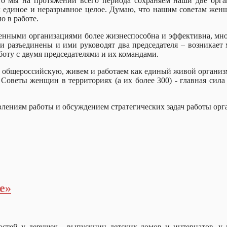
что мы на протяжении всего периода сохраняем наши две орг
 единое и неразрывное целое. Думаю, что нашим советам жен
о в работе.
твенными организациями более жизнеспособна и эффективна, мн
и разъединены и ими руководят два председателя – возникает 
оту с двумя председателями и их командами.
 общероссийскую, живем и работаем как единый живой организм,
Советы женщин в территориях (а их более 300) - главная сила
влениям работы и обсуждением стратегических задач работы ор
е»
тей у девушек - выпускниц детских домов и интернатов, у к