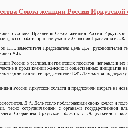
чества Союза женщин России Иркутской 
 нового состава Правления Союза женщин России Иркутской 
йн), в его работе приняли участие 27 членов Правления из 28.
 Г.Н., заместителя Председателя Дель Д.А., руководителей т
новой А.В.
ин России в реализации грантовых проектов, направленных на
 участие в продвижении женских и общественных инициатив на
нной организации, ее председателю Е.Ф. Лаховой за поддержку
нщин России Иркутской области и предложили избрать на новый
аместитель Д.А. Дель тепло поблагодарили своих коллег и подру
ей, тесно сотрудничающей с органами государственной вла
ельным Собранием Иркутской области, с Общественной пал