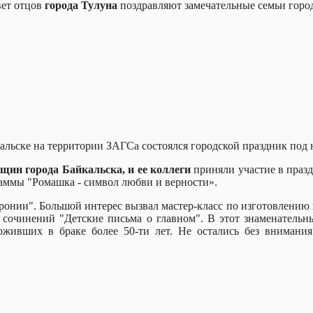
вет отцов
города Тулуна
поздравляют замечательные семьи город
альске на территории ЗАГСа состоялся городской праздник под 
щин города Байкальска, и ее коллеги
приняли участие в праз
ой программы "Ромашка - символ любви и верности».
ронии". Большой интерес вызвал мастер-класс по изготовлению 
 сочинений "Детские письма о главном". В этот знаменательн
оживших в браке более 50-ти лет. Не остались без внимани