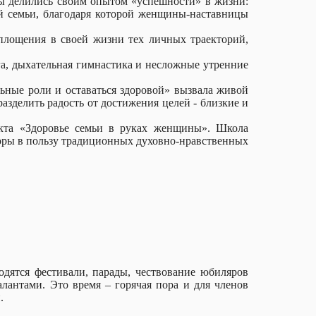
цы делились своим опытом «успешности» в жизни:
воей семьи, благодаря которой женщины-наставницы
площения в своей жизни тех личных траекторий,
га, дыхательная гимнастика и несложные утренние
ьные роли и оставаться здоровой» вызвала живой
разделить радость от достижения целей - близкие и
екта «Здоровье семьи в руках женщины». Школа
оры в пользу традиционных духовно-нравственных
дятся фестивали, парады, чествование юбиляров
лантами. Это время – горячая пора и для членов
.