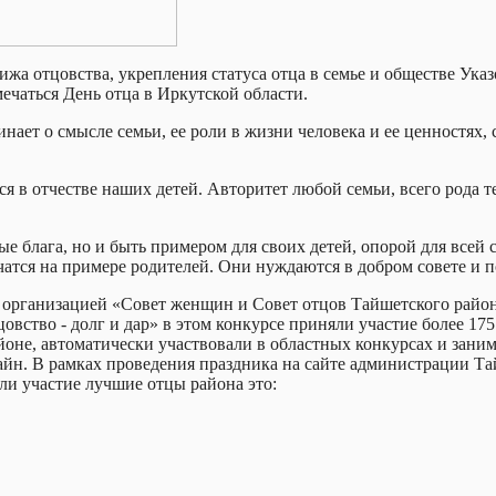
жа отцовства, укрепления статуса отца в семье и обществе Указ
мечаться День отца в Иркутской области.
нает о смысле семьи, ее роли в жизни человека и ее ценностях
я в отчестве наших детей. Авторитет любой семьи, всего рода т
ные блага, но и быть примером для своих детей, опорой для всей
чатся на примере родителей. Они нуждаются в добром совете и п
 организацией «Совет женщин и Совет отцов Тайшетского райо
овство - долг и дар» в этом конкурсе приняли участие более 17
оне, автоматически участвовали в областных конкурсах и заним
йн. В рамках проведения праздника на сайте администрации Та
ли участие лучшие отцы района это: