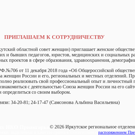
ПРИГЛАШАЕМ К СОТРУДНИЧЕСТВУ
кутский областной совет женщин) приглашает женские обществ
их и бывших педагогов, юристов, медицинских и социальных раб
ых проектов в сфере образования, здравоохранения, демографии
 РФ.№706 от 11 декабря 2018 года «Об Общероссийской общест
женщин России и его, региональных и местных отделений. Приг
 полно реализовать свой профессиональный опыт и личностный п
е ознакомиться с деятельностью Союза женщин России на его сай
 и определиться со своим выбором.
язи: 34-20-81; 24-17-47 (Самсонова Альбина Васильевна)
ых НКО Приангарья
© 2026 Иркутское региональное отделе
жки, выделенные в качестве гранта в соответствии с
распоряжением През