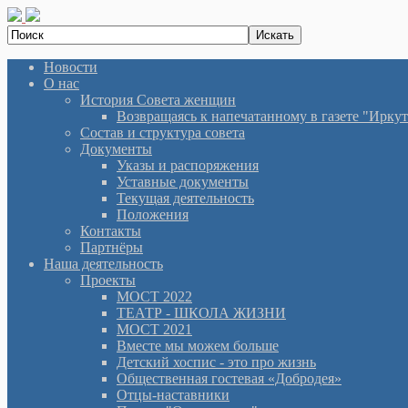
Новости
О нас
История Cовета женщин
Возвращаясь к напечатанному в газете "Иркутян
Состав и структура совета
Документы
Указы и распоряжения
Уставные документы
Текущая деятельность
Положения
Контакты
Партнёры
Наша деятельность
Проекты
МОСТ 2022
ТЕАТР - ШКОЛА ЖИЗНИ
МОСТ 2021
Вместе мы можем больше
Детский хоспис - это про жизнь
Общественная гостевая «Добродея»
Отцы-наставники