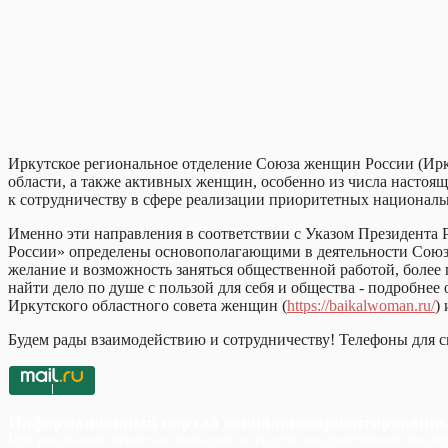
Иркутское региональное отделение Союза женщин России (Ир
области, а также активных женщин, особенно из числа настоящ
к сотрудничеству в сфере реализации приоритетных национальн
Именно эти направления в соответствии с Указом Президента
России» определены основополагающими в деятельности Союза 
желание и возможность заняться общественной работой, более
найти дело по душе с пользой для себя и общества - подробне
Иркутского областного совета женщин (
https://baikalwoman.ru/
)
Будем рады взаимодействию и сотрудничеству! Телефоны для св
Информационный портал социально-ориентированн
При реализации проекта используются средства государственной поддер