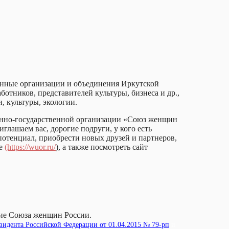
енные организации и объединения Иркутской
отников, представителей культуры, бизнеса и др.,
, культуры, экологии.
венно-государственной организации «Союз женщин
лашаем вас, дорогие подруги, у кого есть
отенциал, приобрести новых друзей и партнеров,
те
(https://wuor.ru/
), а также посмотреть сайт
ние Союза женщин России.
идента Российской Федерации от 01.04.2015 № 79-рп
и