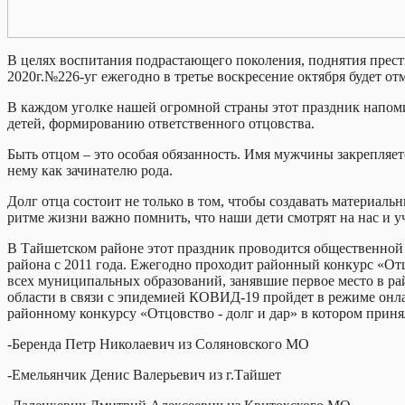
В целях воспитания подрастающего поколения, поднятия прести
2020г.№226-уг ежегодно в третье воскресение октября будет от
В каждом уголке нашей огромной страны этот праздник напоми
детей, формированию ответственного отцовства.
Быть отцом – это особая обязанность. Имя мужчины закрепляетс
нему как зачинателю рода.
Долг отца состоит не только в том, чтобы создавать материаль
ритме жизни важно помнить, что наши дети смотрят на нас и у
В Тайшетском районе этот праздник проводится общественной
района с 2011 года. Ежегодно проходит районный конкурс «Отц
всех муниципальных образований, занявшие первое место в рай
области в связи с эпидемией КОВИД-19 пройдет в режиме онла
районному конкурсу «Отцовство - долг и дар» в котором приня
-Беренда Петр Николаевич из Соляновского МО
-Емельянчик Денис Валерьевич из г.Тайшет