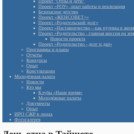
Проект "Отцы и дети"
Проект «РОУ», опыт работы и реализация
Безопасное детство
Проект «ЖЕНСОВЕТ+»
Проект «Родительский долг»
Проект «Наставничество – как путевка в жиз
Проект «Родительство - главная миссия на зе
Новости проекта
Проект «Родительство - долг и дар»
Программы и планы
Отчеты
Конкурсы
Опыт
Консультации
Молодёжная палата
Новости
Кто мы
Клубы «Наше время»
Молодёжные палаты
Документы
Опыт
ИРО СЖР в лицах
Фотогалерея