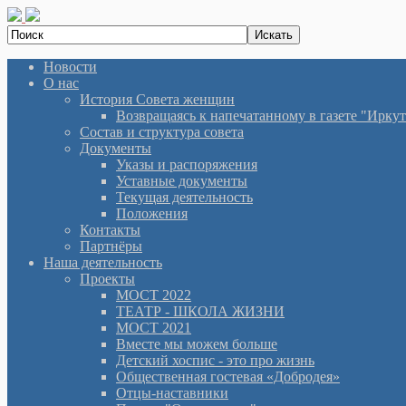
Новости
О нас
История Cовета женщин
Возвращаясь к напечатанному в газете "Иркутян
Состав и структура совета
Документы
Указы и распоряжения
Уставные документы
Текущая деятельность
Положения
Контакты
Партнёры
Наша деятельность
Проекты
МОСТ 2022
ТЕАТР - ШКОЛА ЖИЗНИ
МОСТ 2021
Вместе мы можем больше
Детский хоспис - это про жизнь
Общественная гостевая «Добродея»
Отцы-наставники