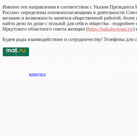
Именно эти направления в соответствии с Указом Президента
России» определены основополагающими в деятельности Союза 
желание и возможность заняться общественной работой, более
найти дело по душе с пользой для себя и общества - подробне
Иркутского областного совета женщин (
https://baikalwoman.ru/
)
Будем рады взаимодействию и сотрудничеству! Телефоны для св
Информационный портал социально-ориентированн
При реализации проекта используются средства государственной поддер
на основании
конкурса
, проведенного Фондом ИСЭПИ