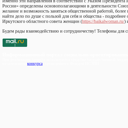
Именно эти направления в соответствии с Указом Президента
России» определены основополагающими в деятельности Союза 
желание и возможность заняться общественной работой, более
найти дело по душе с пользой для себя и общества - подробне
Иркутского областного совета женщин (
https://baikalwoman.ru/
)
Будем рады взаимодействию и сотрудничеству! Телефоны для св
Информационный портал социально-ориентированн
При реализации проекта используются средства государственной поддер
на основании
конкурса
, проведенного Фондом ИСЭПИ