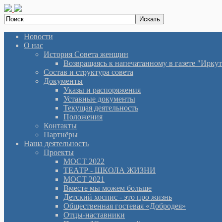
Новости
О нас
История Cовета женщин
Возвращаясь к напечатанному в газете "Иркутян
Состав и структура совета
Документы
Указы и распоряжения
Уставные документы
Текущая деятельность
Положения
Контакты
Партнёры
Наша деятельность
Проекты
МОСТ 2022
ТЕАТР - ШКОЛА ЖИЗНИ
МОСТ 2021
Вместе мы можем больше
Детский хоспис - это про жизнь
Общественная гостевая «Добродея»
Отцы-наставники