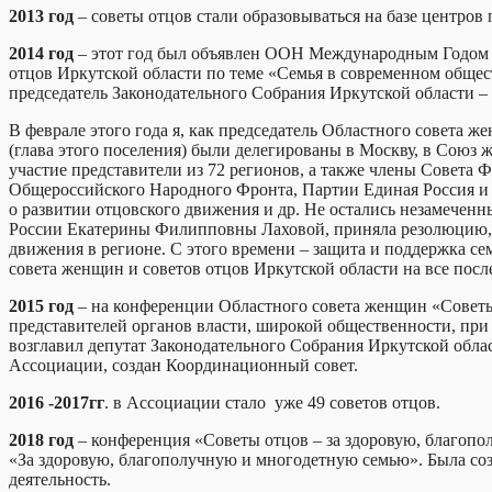
2013 год
– советы отцов стали образовываться на базе центров 
2014 год
– этот год был объявлен ООН Международным Годом 
отцов Иркутской области по теме «Семья в современном общес
председатель Законодательного Собрания Иркутской области –
В феврале этого года я, как председатель Областного совета
(глава этого поселения) были делегированы в Москву, в Сою
участие представители из 72 регионов, а также члены Совета
Общероссийского Народного Фронта, Партии Единая Россия и д
о развитии отцовского движения и др. Не остались незамече
России Екатерины Филипповны Лаховой, приняла резолюцию, к
движения в регионе. С этого времени – защита и поддержка се
совета женщин и советов отцов Иркутской области на все пос
2015 год
– на конференции Областного совета женщин «Советы 
представителей органов власти, широкой общественности, при
возглавил депутат Законодательного Собрания Иркутской обла
Ассоциации, создан Координационный совет.
2016 -2017гг
. в Ассоциации стало уже 49 советов отцов.
2018 год
– конференция «Советы отцов – за здоровую, благоп
«За здоровую, благополучную и многодетную семью». Была со
деятельность.