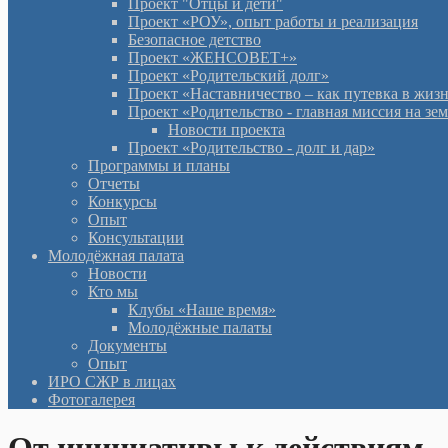
Проект "Отцы и дети"
Проект «РОУ», опыт работы и реализация
Безопасное детство
Проект «ЖЕНСОВЕТ+»
Проект «Родительский долг»
Проект «Наставничество – как путевка в жиз
Проект «Родительство - главная миссия на зе
Новости проекта
Проект «Родительство - долг и дар»
Программы и планы
Отчеты
Конкурсы
Опыт
Консультации
Молодёжная палата
Новости
Кто мы
Клубы «Наше время»
Молодёжные палаты
Документы
Опыт
ИРО СЖР в лицах
Фотогалерея