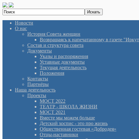
Новости
О нас
История Cовета женщин
Возвращаясь к напечатанному в газете "Иркутян
Состав и структура совета
Документы
Указы и распоряжения
Уставные документы
Текущая деятельность
Положения
Контакты
Партнёры
Наша деятельность
Проекты
МОСТ 2022
ТЕАТР - ШКОЛА ЖИЗНИ
МОСТ 2021
Вместе мы можем больше
Детский хоспис - это про жизнь
Общественная гостевая «Добродея»
Отцы-наставники