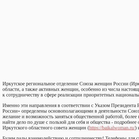
Иркутское региональное отделение Союза женщин России (Ир
области, а также активных женщин, особенно из числа настоящ
к сотрудничеству в сфере реализации приоритетных национальн
Именно эти направления в соответствии с Указом Президента
России» определены основополагающими в деятельности Союза 
желание и возможность заняться общественной работой, более
найти дело по душе с пользой для себя и общества - подробне
Иркутского областного совета женщин (
https://baikalwoman.ru/
)
Будем рады взаимодействию и сотрудничеству! Телефоны для св