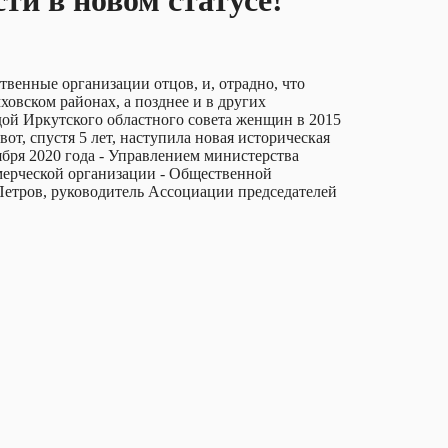
ти в новом статусе!
твенные организации отцов, и, отрадно, что
овском районах, а позднее и в других
дой Иркутского областного совета женщин в 2015
от, спустя 5 лет, наступила новая историческая
тября 2020 года - Управлением министерства
мерческой организации - Общественной
Петров, руководитель Ассоциации председателей