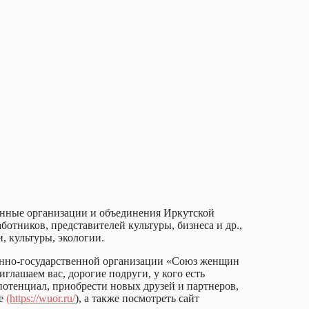
енные организации и объединения Иркутской
отников, представителей культуры, бизнеса и др.,
, культуры, экологии.
венно-государственной организации «Союз женщин
лашаем вас, дорогие подруги, у кого есть
отенциал, приобрести новых друзей и партнеров,
те
(https://wuor.ru/
), а также посмотреть сайт