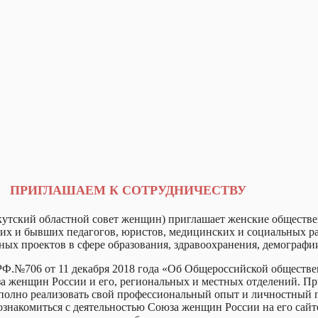
ПРИГЛАШАЕМ К СОТРУДНИЧЕСТВУ
кутский областной совет женщин) приглашает женские обществ
их и бывших педагогов, юристов, медицинских и социальных раб
ых проектов в сфере образования, здравоохранения, демографии
 РФ.№706 от 11 декабря 2018 года «Об Общероссийской общест
женщин России и его, региональных и местных отделений. Приг
 полно реализовать свой профессиональный опыт и личностный п
е ознакомиться с деятельностью Союза женщин России на его сай