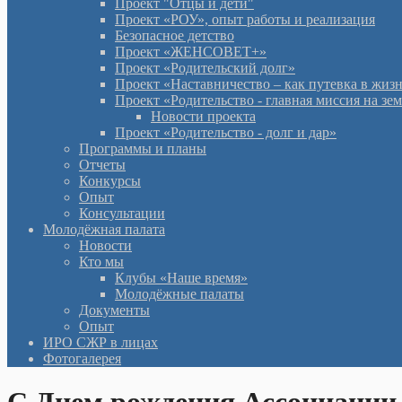
Проект "Отцы и дети"
Проект «РОУ», опыт работы и реализация
Безопасное детство
Проект «ЖЕНСОВЕТ+»
Проект «Родительский долг»
Проект «Наставничество – как путевка в жиз
Проект «Родительство - главная миссия на зе
Новости проекта
Проект «Родительство - долг и дар»
Программы и планы
Отчеты
Конкурсы
Опыт
Консультации
Молодёжная палата
Новости
Кто мы
Клубы «Наше время»
Молодёжные палаты
Документы
Опыт
ИРО СЖР в лицах
Фотогалерея