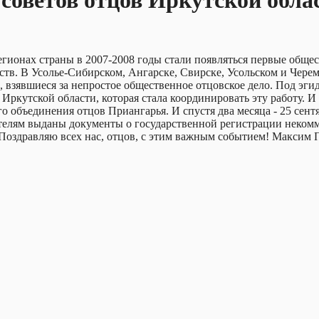
оветов отцов Иркутской облас
егионах страны в 2007-2008 годы стали появляться первые общес
тв. В Усолье-Сибирском, Ангарске, Свирске, Усольском и Черемх
взявшиеся за непростое общественное отцовское дело. Под эги
ркутской области, которая стала координировать эту работу. И в
го объединения отцов Приангарья. И спустя два месяца - 25 сен
телям выданы документы о государственной регистрации неком
Поздравляю всех нас, отцов, с этим важным событием! Максим 