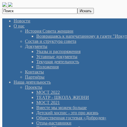
Новости
О нас
История Cовета женщин
Возвращаясь к напечатанному в газете "Иркутян
Состав и структура совета
Документы
Указы и распоряжения
Уставные документы
Текущая деятельность
Положения
Контакты
Партнёры
Наша деятельность
Проекты
МОСТ 2022
ТЕАТР - ШКОЛА ЖИЗНИ
МОСТ 2021
Вместе мы можем больше
Детский хоспис - это про жизнь
Общественная гостевая «Добродея»
Отцы-наставники