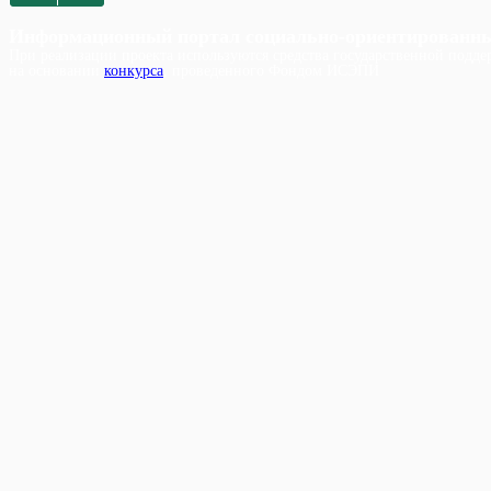
Информационный портал социально-ориентированн
При реализации проекта используются средства государственной поддер
на основании
конкурса
, проведенного Фондом ИСЭПИ