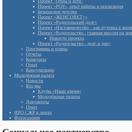
Проект "Отцы и дети"
Проект «РОУ», опыт работы и реализация
Безопасное детство
Проект «ЖЕНСОВЕТ+»
Проект «Родительский долг»
Проект «Наставничество – как путевка в жиз
Проект «Родительство - главная миссия на зе
Новости проекта
Проект «Родительство - долг и дар»
Программы и планы
Отчеты
Конкурсы
Опыт
Консультации
Молодёжная палата
Новости
Кто мы
Клубы «Наше время»
Молодёжные палаты
Документы
Опыт
ИРО СЖР в лицах
Фотогалерея