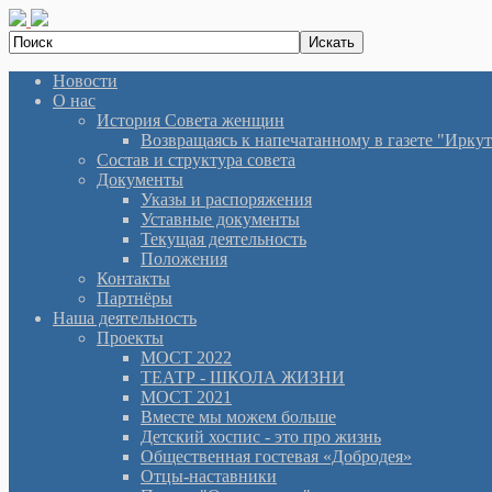
Новости
О нас
История Cовета женщин
Возвращаясь к напечатанному в газете "Иркутян
Состав и структура совета
Документы
Указы и распоряжения
Уставные документы
Текущая деятельность
Положения
Контакты
Партнёры
Наша деятельность
Проекты
МОСТ 2022
ТЕАТР - ШКОЛА ЖИЗНИ
МОСТ 2021
Вместе мы можем больше
Детский хоспис - это про жизнь
Общественная гостевая «Добродея»
Отцы-наставники