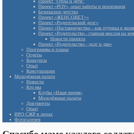
Проект "Отцы и дети"
Проект «РОУ», опыт работы и реализация
Безопасное детство
Проект «ЖЕНСОВЕТ+»
Проект «Родительский долг»
Проект «Наставничество – как путевка в жиз
Проект «Родительство - главная миссия на зе
Новости проекта
Проект «Родительство - долг и дар»
Программы и планы
Отчеты
Конкурсы
Опыт
Консультации
Молодёжная палата
Новости
Кто мы
Клубы «Наше время»
Молодёжные палаты
Документы
Опыт
ИРО СЖР в лицах
Фотогалерея