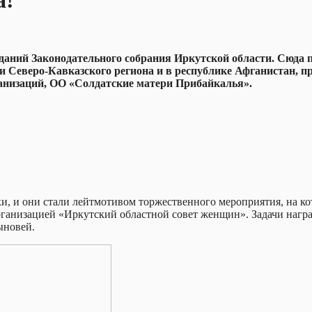
а!
еданий Законодательного собрания Иркутской области.
Сюда п
и Северо-Кавказского региона и в республике Афганистан, п
анизаций, ОО «Солдатские матери Прибайкалья».
ки, и они стали лейтмотивом торжественного мероприятия, на 
рганизацией «Иркутский областной совет женщин». Задачи награ
ыновей.