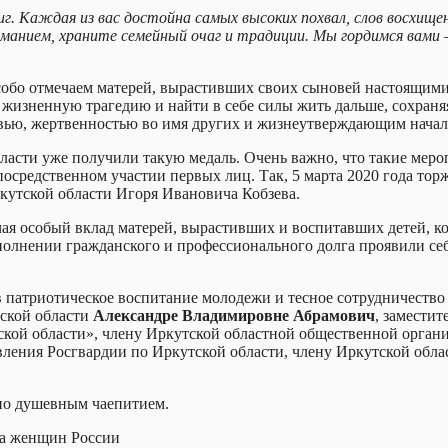
иг.
Каждая из вас достойна самых высоких похвал, слов восхище
ниманием, храните семейный очаг и традиции. Мы гордимся вам
обо отмечаем матерей, вырастивших своих сыновей настоящими
изненную трагедию и найти в себе силы жить дальше, сохраняя 
овью, жертвенностью во имя других и жизнеутверждающим начал
ласти уже получили такую медаль. Очень важно, что такие мер
осредственном участии первых лиц. Так, 5 марта 2020 года тор
кутской области Игоря Ивановича Кобзева.
чая особый вклад матерей, вырастивших и воспитавших детей, 
сполнении гражданского и профессионального долга проявили 
 патриотическое воспитание молодежи и тесное сотрудничество
тской области
Александре Владимировне Абрамович
, замести
ой области», члену Иркутской областной общественной органи
вления Росгвардии по Иркутской области, члену Иркутской обл
оно душевным чаепитием.
а женщин России