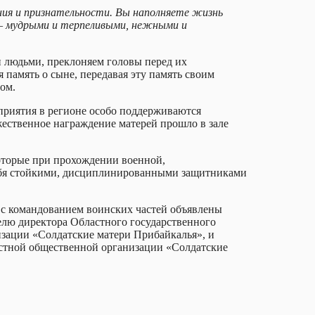
ния и признательности. Вы наполняете жизнь
и – мудрыми и терпеливыми, нежными и
 людьми, преклоняем головы перед их
память о сыне, передавая эту память своим
ом.
оприятия в регионе особо поддерживаются
жественное награждение матерей прошло в зале
которые при прохождении военной,
себя стойкими, дисциплинированными защитниками
 с командованием воинских частей объявлены
телю директора Областного государственного
зации «Солдатские матери Прибайкалья», и
астной общественной организации «Солдатские