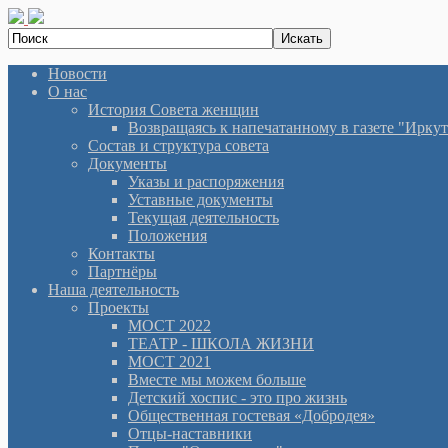
Новости
О нас
История Cовета женщин
Возвращаясь к напечатанному в газете "Иркутян
Состав и структура совета
Документы
Указы и распоряжения
Уставные документы
Текущая деятельность
Положения
Контакты
Партнёры
Наша деятельность
Проекты
МОСТ 2022
ТЕАТР - ШКОЛА ЖИЗНИ
МОСТ 2021
Вместе мы можем больше
Детский хоспис - это про жизнь
Общественная гостевая «Добродея»
Отцы-наставники