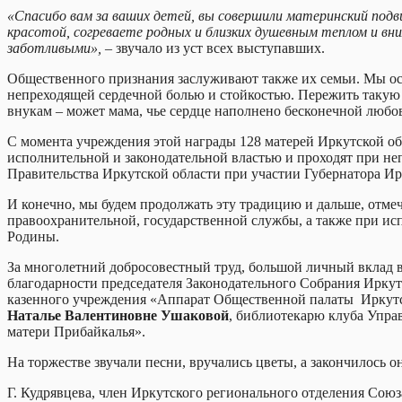
«Спасибо вам за ваших детей, вы совершили материнский подв
красотой, согреваете родных и близких душевным теплом и в
заботливыми», –
звучало из уст всех выступавших.
Общественного признания заслуживают также их семьи. Мы ос
непреходящей сердечной болью и стойкостью. Пережить такую ж
внукам – может мама, чье сердце наполнено бесконечной люб
С момента учреждения этой награды 128 матерей Иркутской об
исполнительной и законодательной властью и проходят при неп
Правительства Иркутской области при участии Губернатора Ир
И конечно, мы будем продолжать эту традицию и дальше, отме
правоохранительной, государственной службы, а также при и
Родины.
За многолетний добросовестный труд, большой личный вклад в
благодарности председателя Законодательного Собрания Ирку
казенного учреждения «Аппарат Общественной палаты Иркутск
Наталье Валентиновне Ушаковой
, библиотекарю клуба Упра
матери Прибайкалья».
На торжестве звучали песни, вручались цветы, а закончилось 
Г. Кудрявцева, член Иркутского регионального отделения
Союз