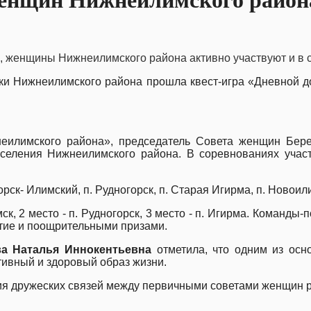
женщин Нижнеилимского район
, женщины Нижнеилимского района активно участвуют и в 
яки Нижнеилимского района прошла квест-игра «Дневной до
лимского района», председатель Совета женщин Берез
оселения Нижнеилимского района. В соревнованиях учас
горск- Илимский, п. Рудногорск, п. Старая Игирма, п. Новоил
ск, 2 место - п. Рудногорск, 3 место - п. Игирма. Команд
стие и поощрительными призами.
а Наталья Иннокентьевна
отметила, что одним из осн
тивный и здоровый образ жизни.
ния дружеских связей между первичными советами женщин 