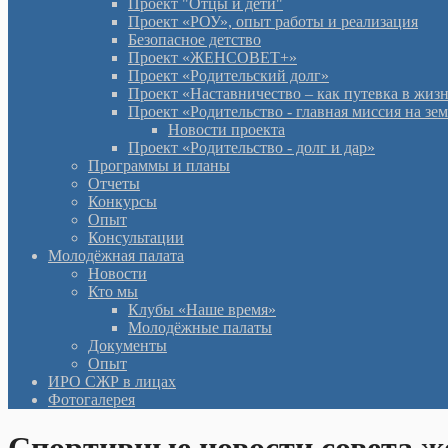
Проект "Отцы и дети"
Проект «РОУ», опыт работы и реализация
Безопасное детство
Проект «ЖЕНСОВЕТ+»
Проект «Родительский долг»
Проект «Наставничество – как путевка в жиз
Проект «Родительство - главная миссия на зе
Новости проекта
Проект «Родительство - долг и дар»
Программы и планы
Отчеты
Конкурсы
Опыт
Консультации
Молодёжная палата
Новости
Кто мы
Клубы «Наше время»
Молодёжные палаты
Документы
Опыт
ИРО СЖР в лицах
Фотогалерея