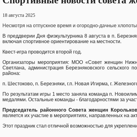
Спортивные новости совета 
18 августа 2025
Несмотря на отпускное время и огородно-дачные хлопоты
В преддверии Дня физкультурника 8 августа в п. Березн
включая спортивное ориентирование на местности.
Квест-игра проводится второй год.
Организаторы мероприятия: МОО «Совет женщин Нижнеи
Светлана, администрация Березняковского сельского п
района:
п. Шестоково, п. Березняки, г.п. Новая Игирма, г. Железно
По результатам игры 1 место заняла команда п. Новоилим
медалями. Остальные команды - благодарностями за уча
Председатель районного Совета женщин Корольков
является их участие в мероприятиях, направленных на ак
Этот праздник стал отличной возможностью для укрепле