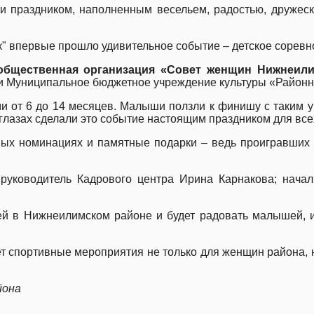
о и праздником, наполненным весельем, радостью, друже
к" впервые прошло удивительное событие – детское соревно
общественная организация «Совет женщин Нижнеили
и Муниципальное бюджетное учреждение культуры «Районн
 от 6 до 14 месяцев. Малыши ползли к финишу с таким упо
 глазах сделали это событие настоящим праздником для вс
ых номинациях и памятные подарки – ведь проигравших в
руководитель Кадрового центра Ирина Карнакова; нача
ией в Нижнеилимском районе и будет радовать малышей, 
 спортивные мероприятия не только для женщин района, н
йона