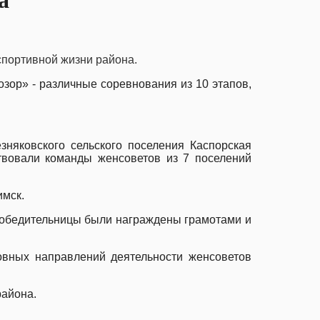
а
спортивной жизни района.
зор» - различные соревнования из 10 этапов,
няковского сельского поселения Каспорская
твовали команды женсоветов из 7 поселений
имск.
ы-победительницы были награждены грамотами и
овных направлений деятельности женсоветов
района.