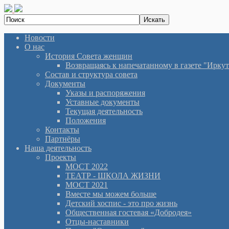
Новости
О нас
История Cовета женщин
Возвращаясь к напечатанному в газете "Иркутян
Состав и структура совета
Документы
Указы и распоряжения
Уставные документы
Текущая деятельность
Положения
Контакты
Партнёры
Наша деятельность
Проекты
МОСТ 2022
ТЕАТР - ШКОЛА ЖИЗНИ
МОСТ 2021
Вместе мы можем больше
Детский хоспис - это про жизнь
Общественная гостевая «Добродея»
Отцы-наставники