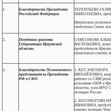
1.
Благодарность Президента
ТЕРЕНТЬЕВА ГАЛИ
Российской Федерации
НИКОЛАЕВНА, пред
Иркутского регионал
отделения Союза же
2.
Почётная грамота
САМСОНОВА АЛЬБ
Губернатора Иркутской
ВАСИЛЬЕВНА, заме
области
председателя Иркутс
областного совета 
3.
Благодар
ность
Полномочного
1. КЕЗ ЭЛЕОНОРА
представителя Президента
МИХАЙЛОВНА,
коо
РФ в СФО
работе со СМИ реги
исполкома ОНФ в Ир
области, член ИРО 
женщин России
2.
БОСОНОГОВА Н
ИВАНОВНА, председ
совета женщин Чунс