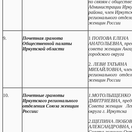
по связям с обществ
Администрации Ирку
района, член Иркутс
регионального отдел
женщин России
9.
Почетная грамота
1
ПОПОВА ЕЛЕНА
Общественной палаты
АНАТОЛЬЕВНА, пред
Иркутской области
совета женщин Анга
городского округа
2.
ЛЕВИ ТАТЬЯНА
МИХАЙЛОВНА, член 
регионального отдел
женщин России
10.
Почетные грамоты
1.МОТОЛЫЩЕНКО 
Иркутского регионального
ДМИТРИЕВНА, пред
отделения Союза женщин
Совета женщин Лен
России:
округа г. Иркутска
2.ЩЕПИНА ЛЮБОВ
АЛЕКСАНДРОВНА, п
Совета женщин Окт