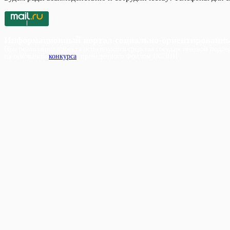
Информационный портал социально-ориентированн
При реализации проекта используются средства государственной поддер
на основании
конкурса
, проведенного Фондом ИСЭПИ