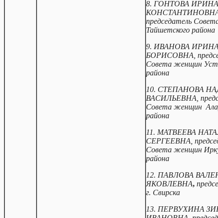
8. ГОНТОВА ИРИН
КОНСТАНТИНОВНА
председатель Совет
Тайшетского района
9. ИВАНОВА ИРИН
БОРИСОВНА, предсе
Совета женщин Уст
района
10. СТЕПАНОВА Н
ВАСИЛЬЕВНА, предс
Совета женщин Ала
района
11. МАТВЕЕВА НАТ
СЕРГЕЕВНА, предсе
Совета женщин Ирк
района
12. ПАВЛОВА ВАЛ
ЯКОВЛЕВНА
,
предс
г. Свирска
13. ПЕРВУХИНА З
ИВАНОВНА, председ