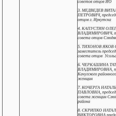
советов отцов ИО
3.
МЕДВЕДЕВ ВИТА
ПЕТРОВИЧ,
предсе
отцов г. Иркутска
4.
КАПУСТИН ОЛЕ
ВЛАДИМИРОВИЧ
,
совета отцов Слюдян
5. ТИХОНОВ ЯКОВ 
заместитель предсе
совета отцов Усольс
6. ЧЕРКАШИНА ТА
ВЛАДИМИРОВНА, пр
Качугского районног
женщин
7. КОЧЕРГА НАТАЛ
ПАВЛОВНА, председ
совета женщин Слюд
района
8. СКРИПКО НАТА
ВИКТОРОВНА,предс