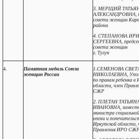
3.
МЕРЩИЙ ТАТЬЯ
АЛЕКСАНДРОВНА,
совета женщин Кире
района
4. СТЕПАНОВА ИР
СЕРГЕЕВНА, предсе
совета женщин
г. Тулун
4.
Памятная
медаль
Союза
1.СЕМЕНОВА СВЕТ
женщин России
НИКОЛАЕВНА, Упол
по правам ребенка в
области, член Правл
СЖР
2. ПЛЕТАН ТАТЬЯН
ИВАНОВНА, замест
министра социально
опеки и попечительс
Иркутской области, 
Правления ИРО СЖ