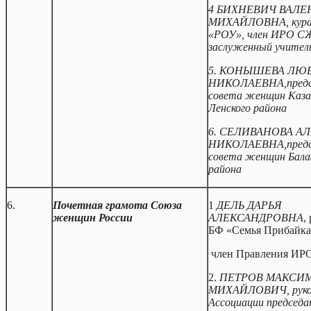
4
БИХНЕВИЧ ВАЛЕ
МИХАЙЛОВНА,
кур
«РОУ», член ИРО С
заслуженный учител
5.
КОНЫШЕВА ЛЮ
НИКОЛАЕВНА,предс
совета женщин Каза
Ленского района
6. СЕЛИВАНОВА А
НИКОЛАЕВНА,предс
совета женщин Бала
района
6.
Почетная грамота Союза
1
ДЕЛЬ ДАРЬЯ
женщин России
АЛЕКСАНДРОВНА
,
БФ «Семья Прибайка
член Правления ИР
2.
ПЕТРОВ МАКСИ
МИХАЙЛОВИЧ, руко
Ассоциации председа