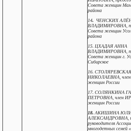
Совета женщин Мамс
района
14
.
ЧЕНСКИХ АЛЁ
ВЛАДИМИРОВНА, пр
Совета женщин Усол
района
15. ЦХАДАЯ АННА
ВЛАДИМИРОВНА, пр
Совета женщин г. Ус
Сибирское
16. СТОЛЯРЕВСКА
НИКОЛАЕВНА, член
женщин России
17. СОЛЯНКИНА Г
ПЕТРОВНА, член И
женщин России
18.
АКИШИНА ЮЛ
АЛЕКСАНДРОВНА, и
руководителя Ассоци
многодетных семей «