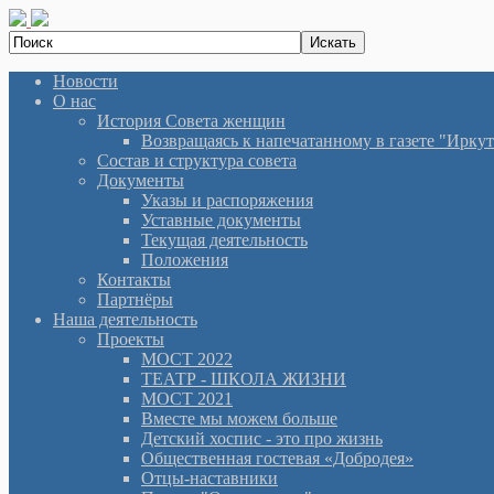
Новости
О нас
История Cовета женщин
Возвращаясь к напечатанному в газете "Иркутян
Состав и структура совета
Документы
Указы и распоряжения
Уставные документы
Текущая деятельность
Положения
Контакты
Партнёры
Наша деятельность
Проекты
МОСТ 2022
ТЕАТР - ШКОЛА ЖИЗНИ
МОСТ 2021
Вместе мы можем больше
Детский хоспис - это про жизнь
Общественная гостевая «Добродея»
Отцы-наставники