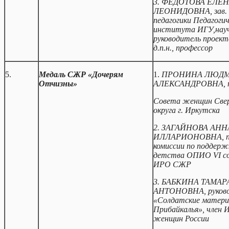
3. ФЕДОТОВА ЕЛЕ
ЛЕОНИДОВНА,
зав.
педагогики Педагогич
института ИГУ,
нау
руководитель проек
д.п.н., профессор
5.
Медаль СЖР «Дочерям
1.
ПРОНИНА ЛЮД
Отчизны»
АЛЕКСАНДРОВНА, п
Совета женщин Свер
округа г. Иркутска
2.
ЗАГАЙНОВА АНН
ИЛЛАРИОНОВНА, пр
комиссии по поддерж
детства ОПИО
VI
со
ИРО СЖР
3. БАБКИНА ТАМАР
АНТОНОВНА, руков
«Солдатские матери
Прибайкалья», член
женщин России