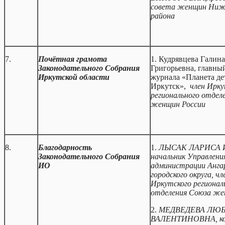
совета женщин Ниж
района
7.
Почётная грамота
1. Кудрявцева Галина
Законодательного Собрания
Григорьевна, главны
Иркутской области
журнала «Планета де
Иркутск»,
член Ирку
регионального отдел
женщин России
8.
Благодарность
1.
ЛЫСАК ЛАРИСА 
Законодательного Собрания
начальник Управлени
ИО
администрации Анга
городского округа, чл
Иркутского регионал
отделения Союза же
2.
МЕДВЕДЕВА ЛЮ
ВАЛЕНТИНОВНА, ко