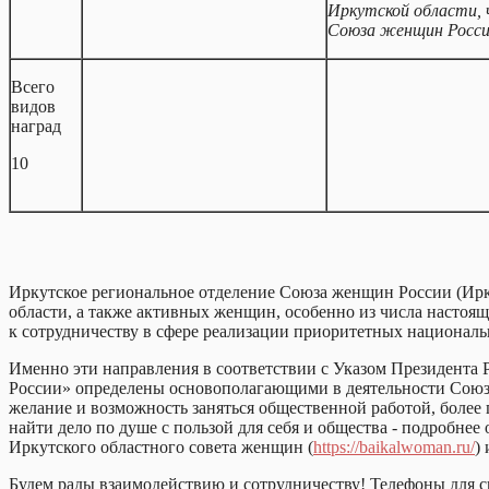
Иркутской области,
Союза женщин Росс
Всего
видов
наград
10
Иркутское региональное отделение Союза женщин России (Ир
области, а также активных женщин, особенно из числа настоящ
к сотрудничеству в сфере реализации приоритетных национальн
Именно эти направления в соответствии с Указом Президента
России» определены основополагающими в деятельности Союза 
желание и возможность заняться общественной работой, более
найти дело по душе с пользой для себя и общества - подробне
Иркутского областного совета женщин (
https://baikalwoman.ru/
)
Будем рады взаимодействию и сотрудничеству! Телефоны для св