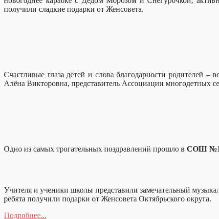
новогоднее караоке с Дедом Морозом и Снегурочкой, актив
получили сладкие подарки от Женсовета.
Счастливые глаза детей и слова благодарности родителей – 
Алёна Викторовна, представитель Ассоциации многодетных се
Одно из самых трогательных поздравлений прошло в
СОШ №
Учителя и ученики школы представили замечательный музыкал
ребята получили подарки от Женсовета Октябрьского округа.
Подробнее...