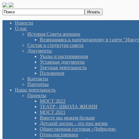
Новости
О нас
История Cовета женщин
Возвращаясь к напечатанному в газете "Иркутян
Состав и структура совета
Документы
Указы и распоряжения
Уставные документы
Текущая деятельность
Положения
Контакты
Партнёры
Наша деятельность
Проекты
МОСТ 2022
ТЕАТР - ШКОЛА ЖИЗНИ
МОСТ 2021
Вместе мы можем больше
Детский хоспис - это про жизнь
Общественная гостевая «Добродея»
Отцы-наставники