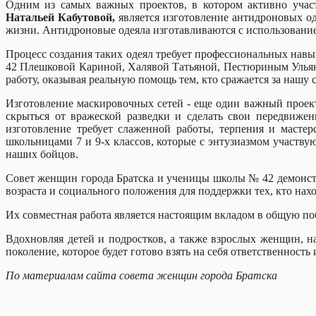
Одним из самых важных проектов, в котором активно учас
Натальей Кабутовой,
является изготовление антидроновых од
жизни. Антидроновые одеяла изготавливаются с использова
Процесс создания таких одеял требует профессиональных нав
42 Плешковой Кариной, Халявой Татьяной, Пестюриным Улья
работу, оказывая реальную помощь тем, кто сражается за нашу с
Изготовление маскировочных сетей - еще один важный проект
скрыться от вражеской разведки и сделать свои передвиже
изготовление требует слаженной работы, терпения и масте
школьницами 7 и 9-х классов, которые с энтузиазмом участвую
наших бойцов.
Совет женщин города Братска и ученицы школы № 42 демонстр
возраста и социального положения для поддержки
Их совместная работа является настоящим вкладом в общую поб
Вдохновляя детей и подростков, а также взрослых женщин, н
поколение, которое будет готово взять на себя ответственност
По материалам сайта совета женщин города Братска