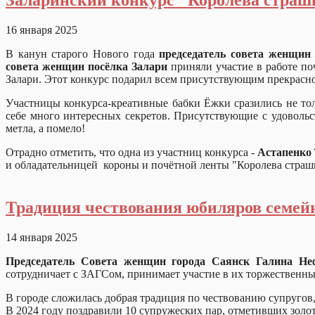
16 января 2025
В канун старого Нового года
председатель совета женщин
совета женщин посёлка Залари
приняли участие в работе по
Залари. Этот конкурс подарил всем присутствующим прекрасн
Участницы конкурса-креативные бабки Ёжки сразились не толь
себе много интересных секретов. Присутствующие с удовольс
метла, а помело!
Отрадно отметить, что одна из участниц конкурса -
Астапенко
и обладательницей короны и почётной ленты "Королева страшн
Традиция чествования юбиляров семей
14 января 2025
Председатель Совета женщин города Саянск Галина Не
сотрудничает с ЗАГСом, принимает участие в их торжественн
В городе сложилась добрая традиция по чествованию супругов,
В 2024 году поздравили 10 супружеских пар, отметивших золо