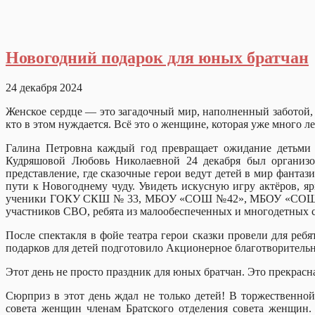
Новогодний подарок для юных братчан
24 декабря 2024
Женское сердце — это загадочный мир, наполненный заботой, 
кто в этом нуждается. Всё это о женщине, которая уже много л
Галина Петровна каждый год превращает ожидание детьми 
Кудряшовой Любовь Николаевной 24 декабря был организова
представление, где сказочные герои ведут детей в мир фантаз
пути к Новогоднему чуду. Увидеть искусную игру актёров, я
ученики ГОКУ СКШ № 33, МБОУ «СОШ №42», МБОУ «СОШ №12»
участников СВО, ребята из малообеспеченных и многодетных 
После спектакля в фойе театра герои сказки провели для реб
подарков для детей подготовило Акционерное благотворитель
Этот день не просто праздник для юных братчан. Это прекрасна
Сюрприз в этот день ждал не только детей! В торжественной
совета женщин членам Братского отделения совета женщин.