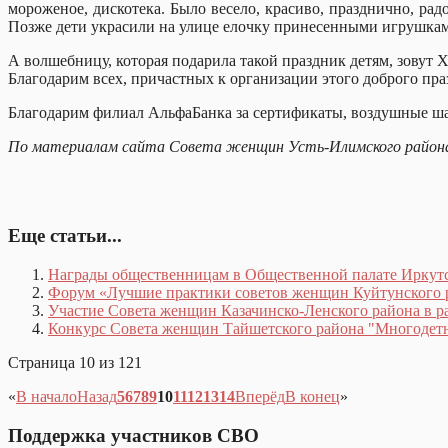
мороженое, дискотека. Было весело, красиво, празднично, ра
Позже дети украсили на улице елочку принесенными игрушка
А волшебницу, которая подарила такой праздник детям, зовут
Благодарим всех, причастных к организации этого доброго пра
Благодарим филиал АльфаБанка за сертификаты, воздушные шар
По материалам сайта Совета женщин Усть-Илимского район
Еще статьи...
Награды общественницам в Общественной палате Иркутс
Форум «Лучшие практики советов женщин Куйтунского 
Участие Совета женщин Казачинско-Ленского района в р
Конкурс Совета женщин Тайшетского района "Многодетн
Страница 10 из 121
«
В начало
Назад
5
6
7
8
9
10
11
12
13
14
Вперёд
В конец
»
Поддержка участников СВО