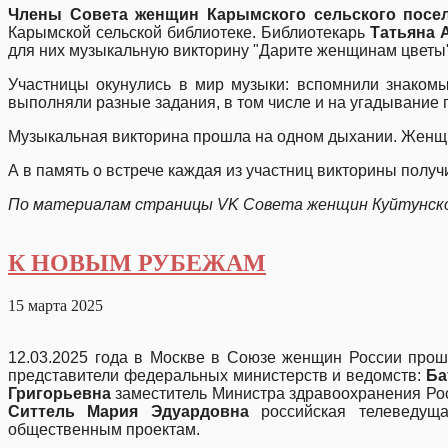
Члены Совета женщин
Карымского сельского посе
Карымской сельской библиотеке. Библиотекарь
Татьяна 
для них музыкальную викторину "Дарите женщинам цветы"
Участницы окунулись в мир музыки: вспомнили знакомы
выполняли разные задания, в том числе и на угадывание п
Музыкальная викторина прошла на одном дыхании. Же
А в память о встрече каждая из участниц викторины получ
По материалам страницы
VK
Совета женщин Куйтунско
К НОВЫМ РУБЕЖАМ
15 марта 2025
12.03.2025 года в Москве в Союзе женщин России прош
представители федеральных министерств и ведомств:
Ба
Григорьевна
заместитель Министра здравоохранения Ро
Ситтель Мария Эдуардовна
российская телеведущ
общественным проектам.