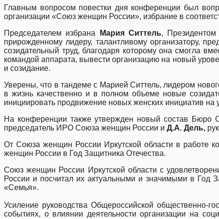
Главным вопросом повестки дня конференции был вопр
организации «Союз женщин России», избрание в соответс
Председателем избрана
Мария Ситтель
, Президенто
прирожденному лидеру, талантливому организатору, пре
созидательный труд, благодаря которому она смогла вм
командой аппарата, вывести организацию на новый уровен
и созидание.
Уверены, что в тандеме с Марией Ситтель, лидером новог
в жизнь качественно и в полном объеме новые созидат
инициировать продвижение новых женских инициатив на 
На конференции также утвержден новый состав Бюро С
председатель ИРО Союза женщин России и
Д.А. Дель,
рук
От Союза женщин России Иркутской области в работе к
женщин России в Год Защитника Отечества.
Союз женщин России Иркутской области с удовлетворен
России и посчитал их актуальными и значимыми в Год З
«Семья».
Усиление руководства Общероссийской общественно-го
событиях, о влиянии деятельности организации на соц