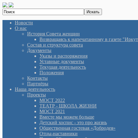
Новости
О нас
История Cовета женщин
Возвращаясь к напечатанному в газете "Иркутян
Состав и структура совета
Документы
Указы и распоряжения
Уставные документы
Текущая деятельность
Положения
Контакты
Партнёры
Наша деятельность
Проекты
МОСТ 2022
ТЕАТР - ШКОЛА ЖИЗНИ
МОСТ 2021
Вместе мы можем больше
Детский хоспис - это про жизнь
Общественная гостевая «Добродея»
Отцы-наставники