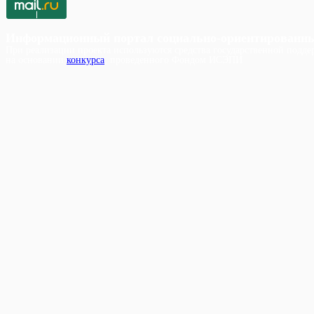
Информационный портал социально-ориентированн
При реализации проекта используются средства государственной поддер
на основании
конкурса
, проведенного Фондом ИСЭПИ