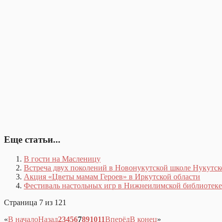
Еще статьи...
В гости на Масленицу
Встреча двух поколений в Новонукутской школе Нукутск
Акция «Цветы мамам Героев» в Иркутской области
Фестиваль настольных игр в Нижнеилимской библиотеке
Страница 7 из 121
«
В начало
Назад
2
3
4
5
6
7
8
9
10
11
Вперёд
В конец
»