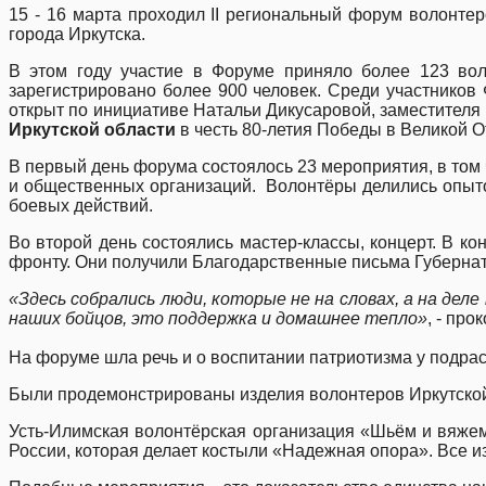
15 - 16 марта проходил II региональный форум волонт
города Иркутска.
В этом году участие в Форуме приняло более 123 вол
зарегистрировано более 900 человек. Среди участнико
открыт по инициативе Натальи Дикусаровой, заместителя
Иркутской
области
в честь 80-летия Победы в Великой О
В первый день форума состоялось 23 мероприятия, в том 
и общественных организаций. Волонтёры делились опыто
боевых действий.
Во второй день состоялись мастер-классы, концерт. В 
фронту. Они получили Благодарственные письма Губерна
«Здесь собрались люди, которые не на словах, а на де
наших бойцов, это поддержка и домашнее тепло»
, - пр
На форуме шла речь и о воспитании патриотизма у подрас
Были продемонстрированы изделия волонтеров Иркутской
Усть-Илимская волонтёрская организация «Шьём и вяжем
России, которая делает костыли «Надежная опора». Все и