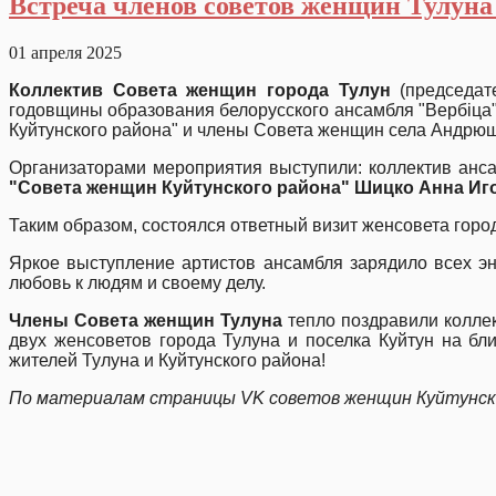
Встреча членов советов женщин Тулуна
01 апреля 2025
Коллектив Совета женщин города Тулун
(председа
годовщины образования белорусского ансамбля "Вербiца"
Куйтунского района" и члены Совета женщин села Андрю
Организаторами мероприятия выступили: коллектив анс
"Совета женщин Куйтунского района" Шицко Анна И
Таким образом, состоялся ответный визит женсовета город
Яркое выступление артистов ансамбля зарядило всех эн
любовь к людям и своему делу.
Члены Совета женщин Тулуна
тепло поздравили колле
двух женсоветов города Тулуна и поселка Куйтун на б
жителей Тулуна и Куйтунского района!
По материалам страницы
VK
советов женщин Куйтунско