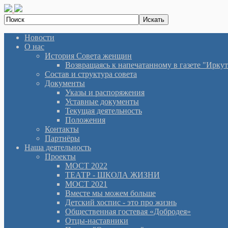
Новости
О нас
История Cовета женщин
Возвращаясь к напечатанному в газете "Иркутян
Состав и структура совета
Документы
Указы и распоряжения
Уставные документы
Текущая деятельность
Положения
Контакты
Партнёры
Наша деятельность
Проекты
МОСТ 2022
ТЕАТР - ШКОЛА ЖИЗНИ
МОСТ 2021
Вместе мы можем больше
Детский хоспис - это про жизнь
Общественная гостевая «Добродея»
Отцы-наставники