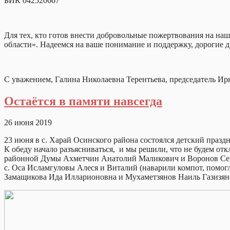
БИК 042520607
Для тех, кто готов внести добровольные пожертвования на на
области». Надеемся на ваше понимание и поддержку, дорогие д
С уважением, Галина Николаевна Терентьева, председатель И
Остаётся в памяти навсегда
26 июня 2019
23 июня в с. Харай Осинского района состоялся детский праздн
К обеду начало разъясниваться, и мы решили, что не будем о
районной Думы Ахметчин Анатолий Маликович и Воронов Сер
с. Оса Исламгуловы Алеся и Виталий (наварили компот, помог
Замащикова Ида Илларионовна и Мухаметзянов Наиль Газизян