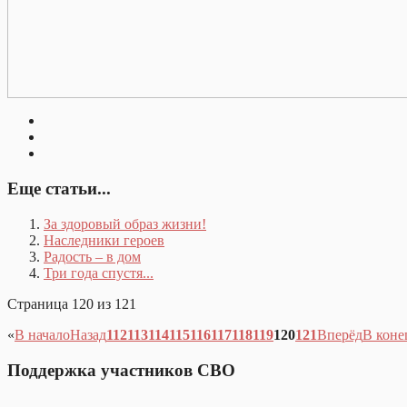
Еще статьи...
За здоровый образ жизни!
Наследники героев
Радость – в дом
Три года спустя...
Страница 120 из 121
«
В начало
Назад
112
113
114
115
116
117
118
119
120
121
Вперёд
В коне
Поддержка участников СВО