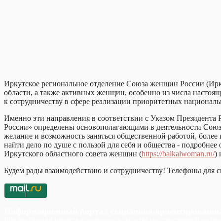
Иркутское региональное отделение Союза женщин России (Ир
области, а также активных женщин, особенно из числа настоящ
к сотрудничеству в сфере реализации приоритетных национальн
Именно эти направления в соответствии с Указом Президента
России» определены основополагающими в деятельности Союза 
желание и возможность заняться общественной работой, более
найти дело по душе с пользой для себя и общества - подробне
Иркутского областного совета женщин (
https://baikalwoman.ru/
)
Будем рады взаимодействию и сотрудничеству! Телефоны для св
Информационный портал социально-ориентированн
При реализации проекта используются средства государственной поддер