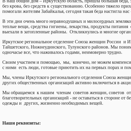
В наш общий дом – Иркутскую область, пришла большая беда, 
без крова, без средств к существованию. Особенно тяжело при
помогали жителям Забайкалья, сегодня такая беда настигла нас
В эти дни очень много неравнодушных и милосердных земляко
теплые вещи, средства гигиены, лекарства, продукты питания
выехали в затопленные районы. Откликнулись и многие органи
Иркутское региональное отделение Союза женщин России и Ир
Тайшетского, Нижнеудинского, Тулунского районов. Мы понима
одночасье все, что наживалось годами, неимоверно трудно.
Своим участием и помощью, мы, конечно, не можем компенсиро
с ними есть люди, готовые приютить их на первых порах и по
Мы, члены Иркутского регионального отделения Союза женщин
других общественных организаций активно включиться в акц
Мы обращаемся к нашим членам советов женщин, советов отц
благотворительных организаций - не оставаться в стороне от 
одежды и других, жизненно необходимых вещей.
Наши реквизиты: