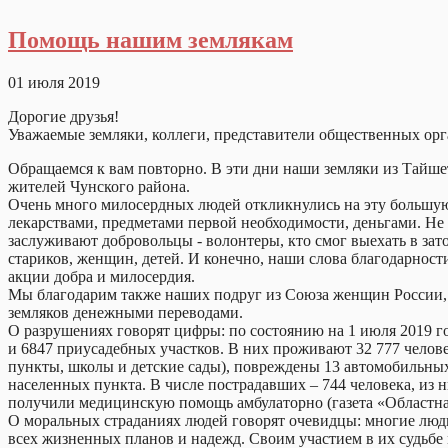
Помощь нашим землякам
01 июля 2019
Дорогие друзья!
Уважаемые земляки, коллеги, представители общественных ор
Обращаемся к вам повторно. В эти дн
и наши земляки из Тайшет
жителей Чунского района.
Очень много милосердных людей откликнулись на эту большую
лекарствами, предметами первой необходимости, деньгами. Не
заслуживают добровольцы - волонтеры, кто смог выехать в за
стариков, женщин, детей. И конечно, наши слова благодарнос
акции добра и милосердия.
Мы благодарим также наших подруг из Союза женщин России, 
земляков денежными переводами.
О разрушениях говорят цифры: по состоянию на 1 июля 2019 
и 6847 приусадебных участков. В них проживают 32 777 челове
пункты, школы и детские сады), повреждены 13 автомобильных
населенных пункта. В числе пострадавших – 744 человека, из н
получили медицинскую помощь амбулаторно (газета «Областная
О моральных страданиях людей говорят очевидцы: многие люди
всех жизненных планов и надежд. Своим участием в их судьбе 