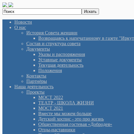
Новости
О нас
История Cовета женщин
Возвращаясь к напечатанному в газете "Иркутян
Состав и структура совета
Документы
Указы и распоряжения
Уставные документы
Текущая деятельность
Положения
Контакты
Партнёры
Наша деятельность
Проекты
МОСТ 2022
ТЕАТР - ШКОЛА ЖИЗНИ
МОСТ 2021
Вместе мы можем больше
Детский хоспис - это про жизнь
Общественная гостевая «Добродея»
Отцы-наставники