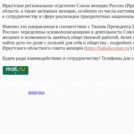
Иркутское региональное отделение Союза женщин России (Ир
области, а также активных женщин, особенно из числа настоящ
к сотрудничеству в сфере реализации приоритетных национальн
Именно эти направления в соответствии с Указом Президента
России» определены основополагающими в деятельности Союза 
желание и возможность заняться общественной работой, более
найти дело по душе с пользой для себя и общества - подробне
Иркутского областного совета женщин (
https://baikalwoman.ru/
)
Будем рады взаимодействию и сотрудничеству! Телефоны для св
Информационный портал социально-ориентированн
При реализации проекта используются средства государственной поддер
на основании
конкурса
, проведенного Фондом ИСЭПИ